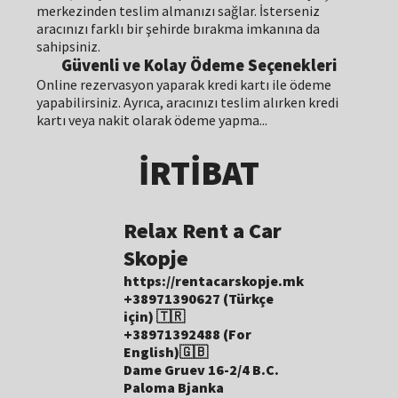
merkezinden teslim almanızı sağlar. İsterseniz
aracınızı farklı bir şehirde bırakma imkanına da
sahipsiniz.
Güvenli ve Kolay Ödeme Seçenekleri
Online rezervasyon yaparak kredi kartı ile ödeme
yapabilirsiniz. Ayrıca, aracınızı teslim alırken kredi
kartı veya nakit olarak ödeme yapma...
İRTİBAT
Relax Rent a Car
Skopje
https://rentacarskopje.mk
+38971390627 (Türkçe
için) 🇹🇷
+38971392488 (For
English)🇬🇧
Dame Gruev 16-2/4 B.C.
Paloma Bjanka